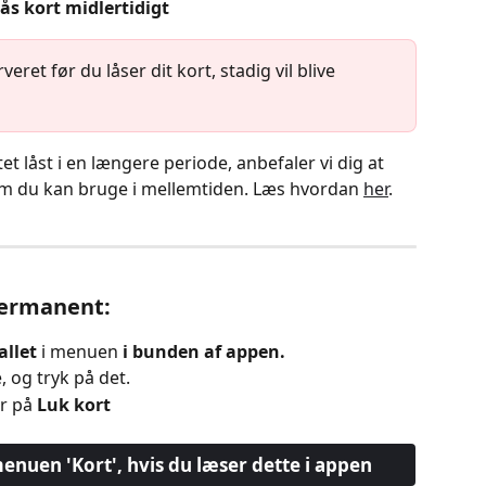
Lås kort midlertidigt
ret før du låser dit kort, stadig vil blive 
t låst i en længere periode, anbefaler vi dig at 
 som du kan bruge i mellemtiden. Læs hvordan 
her
.
permanent: 
llet 
i menuen 
i bunden af appen.
, og
tryk på det.
r på 
Luk kort 
 menuen 'Kort', hvis du læser dette i appen