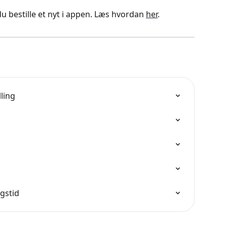
du bestille et nyt i appen. Læs hvordan 
her
. 
lling
gstid