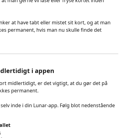
t man gerne vil låse eller fryse kortet inden 
er at have tabt eller mistet sit kort, og at man 
ukkes permanent, hvis man nu skulle finde det 
dlertidigt i appen
rt midlertidigt, er det vigtigt, at du gør det på 
ukkes permanent. 
 selv inde i din Lunar-app. Følg blot nedenstående 
llet
s